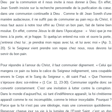
Dieu par la communion et il nous invite à nous donner à Dieu. En effet,
Jean Soreth insiste sur la recherche personnelle de la purification du cœur,
dans une communion continuelle à Dieu . Comme le dit Jean Soreth d’une
manière audacieuse, il ne suffit pas de communier au pain reçu du Christ, il
nous faut aussi à notre tour offrir au Christ un bon pain, fait de farine bien
moulue. En effet, comme Jésus le dit dans l’Apocalypse : « Voici que je me
tiens à la porte, et je frappe. Si quelqu’un entend ma voix et ouvre la porte,
j’entrerai chez lui ; je prendrai mon repas avec lui, et lui avec moi » (Ap. 3,
20). Si le Seigneur vient prendre son repas chez nous, nous devons lui
servir du bon pain.
Pour répondre à l’amour du Christ, il faut communier dignement. « Celui qui
mangera ce pain ou boira le calice du Seigneur indignement, sera coupable
envers le Corps et le Sang du Seigneur », dit saint Paul. « Que l’homme
s’éprouve donc soi-même » (1 Cor. 11, 23-30). Communier signifie donc se
convertir constamment. C’est une invitation à lutter contre la corruption.
Dans le monde d’aujourd’hui, où tant d’indifférence apparaît, la foi chrétienne
apparaît comme le roc incorruptible, comme le trésor inoxydable. Pourquoi ?
Parce que la foi n’est pas une idéologie, mais une conversion quotidienne.
Repasser chaque jour sa vie à la lumière de l’Esprit Saint, c’est un don