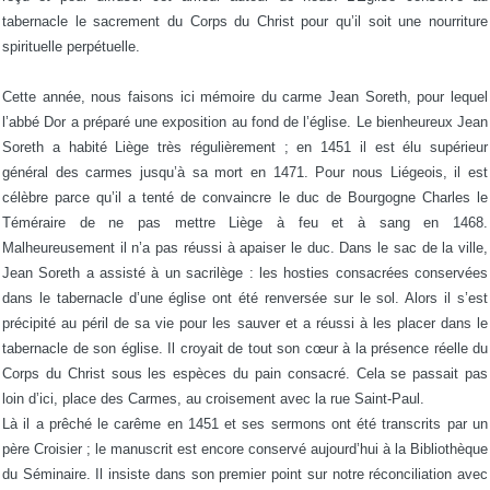
tabernacle le sacrement du Corps du Christ pour qu’il soit une nourriture
spirituelle perpétuelle.
Cette année, nous faisons ici mémoire du carme Jean Soreth, pour lequel
l’abbé Dor a préparé une exposition au fond de l’église. Le bienheureux Jean
Soreth a habité Liège très régulièrement ; en 1451 il est élu supérieur
général des carmes jusqu’à sa mort en 1471. Pour nous Liégeois, il est
célèbre parce qu’il a tenté de convaincre le duc de Bourgogne Charles le
Téméraire de ne pas mettre Liège à feu et à sang en 1468.
Malheureusement il n’a pas réussi à apaiser le duc. Dans le sac de la ville,
Jean Soreth a assisté à un sacrilège : les hosties consacrées conservées
dans le tabernacle d’une église ont été renversée sur le sol. Alors il s’est
précipité au péril de sa vie pour les sauver et a réussi à les placer dans le
tabernacle de son église. Il croyait de tout son cœur à la présence réelle du
Corps du Christ sous les espèces du pain consacré. Cela se passait pas
loin d’ici, place des Carmes, au croisement avec la rue Saint-Paul.
Là il a prêché le carême en 1451 et ses sermons ont été transcrits par un
père Croisier ; le manuscrit est encore conservé aujourd’hui à la Bibliothèque
du Séminaire. Il insiste dans son premier point sur notre réconciliation avec