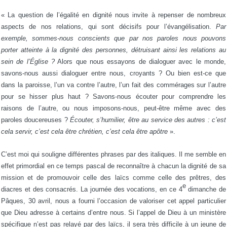
« La question de l’égalité en dignité nous invite à repenser de nombreux
aspects de nos relations, qui sont décisifs pour l’évangélisation.
Par
exemple, sommes-nous conscients que par nos paroles nous pouvons
porter atteinte à la dignité des personnes, détruisant ainsi les relations au
sein de l’Église ?
Alors que nous essayons de dialoguer avec le monde,
savons-nous aussi dialoguer entre nous, croyants ? Ou bien est-ce que
dans la paroisse, l’un va contre l’autre, l’un fait des commérages sur l’autre
pour se hisser plus haut ? Savons-nous écouter pour comprendre les
raisons de l’autre, ou nous imposons-nous, peut-être même avec des
paroles doucereuses ?
Écouter, s’humilier, être au service des autres : c’est
cela servir, c’est cela être chrétien, c’est cela être apôtre
».
C’est moi qui souligne différentes phrases par des italiques. Il me semble en
effet primordial en ce temps pascal de reconnaître à chacun la dignité de sa
mission et de promouvoir celle des laïcs comme celle des prêtres, des
e
diacres et des consacrés. La journée des vocations, en ce 4
dimanche de
Pâques, 30 avril, nous a fourni l’occasion de valoriser cet appel particulier
que Dieu adresse à certains d’entre nous. Si l’appel de Dieu à un ministère
spécifique n’est pas relayé par des laïcs, il sera très difficile à un jeune de