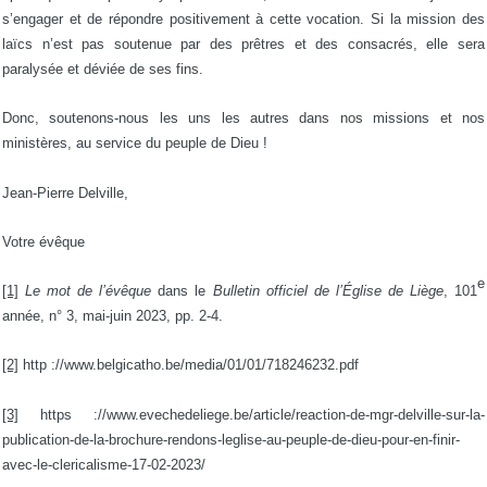
s’engager et de répondre positivement à cette vocation. Si la mission des
laïcs n’est pas soutenue par des prêtres et des consacrés, elle sera
paralysée et déviée de ses fins.
Donc, soutenons-nous les uns les autres dans nos missions et nos
ministères, au service du peuple de Dieu !
Jean-Pierre Delville,
Votre évêque
e
[1]
Le mot de l’évêque
dans le
Bulletin officiel de l’Église de Liège
, 101
année, n° 3, mai-juin 2023, pp. 2-4.
[2]
http ://www.belgicatho.be/media/01/01/718246232.pdf
[3]
https ://www.evechedeliege.be/article/reaction-de-mgr-delville-sur-la-
publication-de-la-brochure-rendons-leglise-au-peuple-de-dieu-pour-en-finir-
avec-le-clericalisme-17-02-2023/