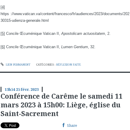
[4]
https ://www.vatican.va/content/francesco/fr/audiences/2023/documents/202
30315-udienza-generale.html
[5]
Concile Œcuménique Vatican II,
Apostolicam actuositatem
, 2.
[6]
Concile Œcuménique Vatican II,
Lumen Gentium
, 32.
LIEN PERMANENT
CATÉGORIES :
RÉFLEXION FAITE
13h54
25
févr. 2023
Conférence de Carême le samedi 11
mars 2023 à 15h00: Liège, église du
Saint-Sacrement
Share