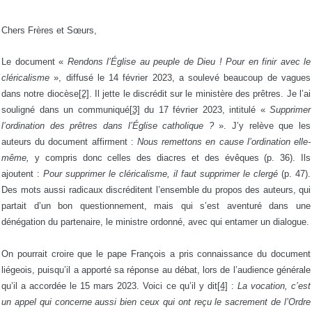
Chers Frères et Sœurs,
Le document «
Rendons l’Église au peuple de Dieu ! Pour en finir avec le
cléricalisme
», diffusé le 14 février 2023, a soulevé beaucoup de vagues
dans notre diocèse
[2]
. Il jette le discrédit sur le ministère des prêtres. Je l’ai
souligné dans un communiqué
[3]
du 17 février 2023, intitulé «
Supprimer
l’ordination des prêtres dans l’Église catholique ?
». J’y relève que les
auteurs du document affirment :
Nous remettons en cause l’ordination elle-
même,
y compris donc celles des diacres et des évêques (p. 36). Ils
ajoutent :
Pour supprimer le cléricalisme, il faut supprimer le clergé
(p. 47).
Des mots aussi radicaux discréditent l’ensemble du propos des auteurs, qui
partait d’un bon questionnement, mais qui s’est aventuré dans une
dénégation du partenaire, le ministre ordonné, avec qui entamer un dialogue.
On pourrait croire que le pape François a pris connaissance du document
liégeois, puisqu’il a apporté sa réponse au débat, lors de l’audience générale
qu’il a accordée le 15 mars 2023. Voici ce qu’il y dit
[4]
:
La vocation, c’est
un appel qui concerne aussi bien ceux qui ont reçu le sacrement de l’Ordre