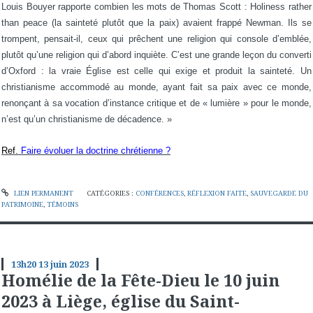
Louis Bouyer rapporte combien les mots de Thomas Scott : Holiness rather
than peace (la sainteté plutôt que la paix) avaient frappé Newman. Ils se
trompent, pensait-il, ceux qui prêchent une religion qui console d’emblée,
plutôt qu’une religion qui d’abord inquiète. C’est une grande leçon du converti
d’Oxford : la vraie Église est celle qui exige et produit la sainteté. Un
christianisme accommodé au monde, ayant fait sa paix avec ce monde,
renonçant à sa vocation d’instance critique et de « lumière » pour le monde,
n’est qu’un christianisme de décadence. »
Ref.
Faire évoluer la doctrine chrétienne ?
LIEN PERMANENT
CATÉGORIES :
CONFÉRENCES
,
RÉFLEXION FAITE
,
SAUVEGARDE DU
PATRIMOINE
,
TÉMOINS
13h20
13
juin 2023
Homélie de la Fête-Dieu le 10 juin
2023 à Liège, église du Saint-