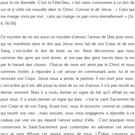
pour la vie éternelle. C’est la Fête-Dieu, c’est notre communion à ce don de
soi et à cette vie nouvelle dans le Christ. Comme le dit Jésus : « Celui qui
me mange vivra par moi ; celui qui mange ce pain vivra éternellement » (Jn.
6, 56-58).
Ce mystère de vie est aussi un mystère d’amour, l’amour de Dieu pour nous,
qui se manifeste dans le don que Jésus nous fait de son Corps et de son
Sang, c’est-à-dire le don de toute sa vie. Nous découvrons que nous
sommes des gens qui sont aimés, et non pas des gens lancés dans la vie
par le hasard des choses. Chacun de nous est aimé par le Christ et nous
sommes invités à répondre à cet amour en communiant avec lui et en
recevant son Corps. Jésus nous a aimés le premier. Il est mort pour nous,
c’est-à-dire qu’il est allé jusqu’au bout de sa vie d’amour, il n’a pas reculé au
dernier moment. Mais il a voulu donner un signe du fait qu’il offrait sa vie
pour nous. Il a voulu donner un signe qui dure : c’est le saint Sacrement de
son Corps et de son Sang. Avant tout, nous le recevons comme un cadeau
qui nourrit nos vies ; mais ensuite, nous nous engageons à répondre à ce
cadeau par une vie qui répand l’amour autour d’elle. C’est pourquoi nous
conservons le Saint-Sacrement pour contempler en adoration cet amour
reçu et pour diffuser cet amour autour de nous. L’Église conserve au