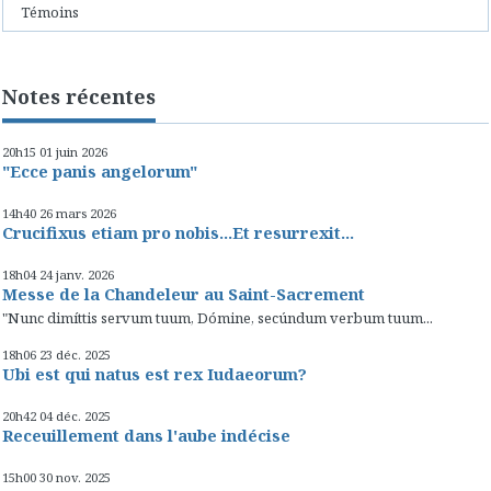
Témoins
Notes récentes
20h15
01
juin 2026
"Ecce panis angelorum"
14h40
26
mars 2026
Crucifixus etiam pro nobis...Et resurrexit...
18h04
24
janv. 2026
Messe de la Chandeleur au Saint-Sacrement
"Nunc dimíttis servum tuum, Dómine, secúndum verbum tuum...
18h06
23
déc. 2025
Ubi est qui natus est rex Iudaeorum?
20h42
04
déc. 2025
Receuillement dans l'aube indécise
15h00
30
nov. 2025