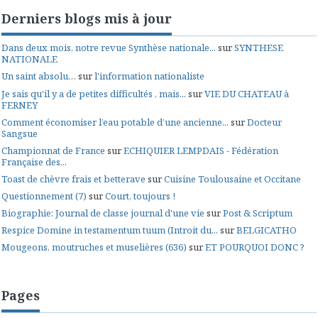
Derniers blogs mis à jour
Dans deux mois, notre revue Synthèse nationale...
sur
SYNTHESE
NATIONALE
Un saint absolu…
sur
l'information nationaliste
Je sais qu'il y a de petites difficultés , mais...
sur
VIE DU CHATEAU à
FERNEY
Comment économiser l’eau potable d’une ancienne...
sur
Docteur
Sangsue
Championnat de France
sur
ECHIQUIER LEMPDAIS - Fédération
Française des...
Toast de chèvre frais et betterave
sur
Cuisine Toulousaine et Occitane
Questionnement (7)
sur
Court, toujours !
Biographie: Journal de classe journal d'une vie
sur
Post & Scriptum
Respice Domine in testamentum tuum (Introit du...
sur
BELGICATHO
Mougeons, moutruches et muselières (636)
sur
ET POURQUOI DONC ?
Pages