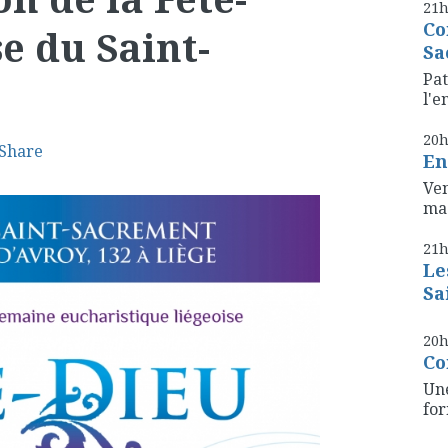
21
Co
se du Saint-
Sa
Pat
l'e
20
Share
En
Ven
mag
21
Le
Sa
20
Co
Une
for