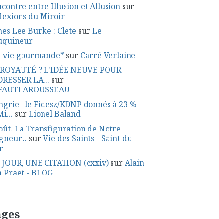
contre entre Illusion et Allusion
sur
lexions du Miroir
es Lee Burke : Clete
sur
Le
uquineur
a vie gourmande*
sur
Carré Verlaine
 ROYAUTÉ ? L'IDÉE NEUVE POUR
DRESSER LA...
sur
FAUTEAROUSSEAU
grie : le Fidesz/KDNP donnés à 23 %
Mi...
sur
Lionel Baland
oût. La Transfiguration de Notre
gneur...
sur
Vie des Saints - Saint du
r
 JOUR, UNE CITATION (cxxiv)
sur
Alain
 Praet - BLOG
ages