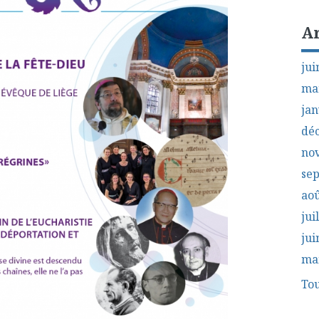
A
jui
ma
jan
dé
no
se
aoû
jui
jui
ma
Tou