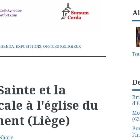
A
AGENDA
,
EXPOSITIONS
,
OFFICES RELIGIEUX
Tou
De
ainte et la
Bri
ale à l'église du
d'E
Mo
ent (Liège)
(63
Bon
l'i
Share