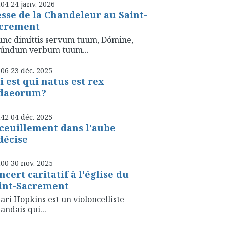
h04
24
janv. 2026
sse de la Chandeleur au Saint-
crement
nc dimíttis servum tuum, Dómine,
cúndum verbum tuum...
h06
23
déc. 2025
i est qui natus est rex
daeorum?
h42
04
déc. 2025
ceuillement dans l'aube
décise
h00
30
nov. 2025
ncert caritatif à l'église du
int-Sacrement
ari Hopkins est un violoncelliste
landais qui...