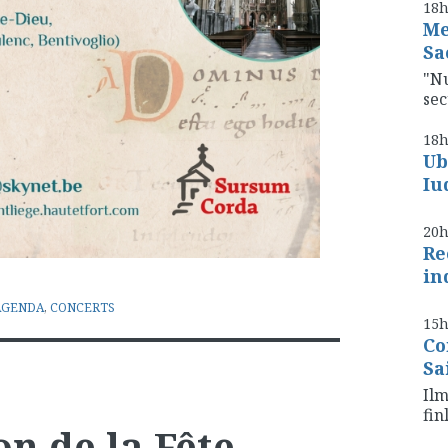
18
Me
Sa
"Nu
se
18
Ub
Iu
20
Re
in
AGENDA
,
CONCERTS
15
Co
Sa
Ilm
fin
on de la Fête-