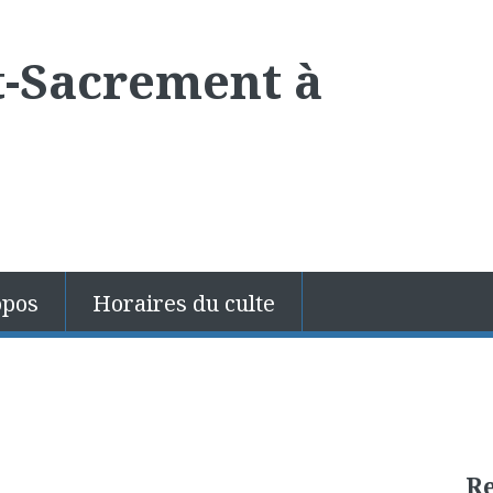
t-Sacrement à
opos
Horaires du culte
R