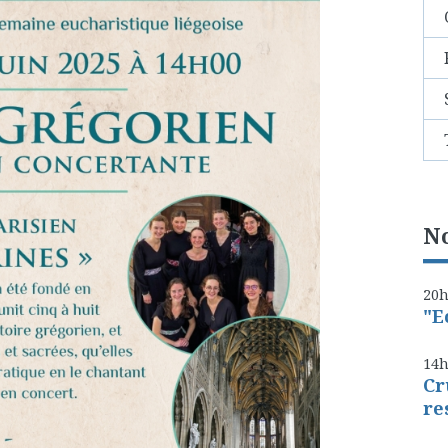
No
20
"E
14
Cr
re