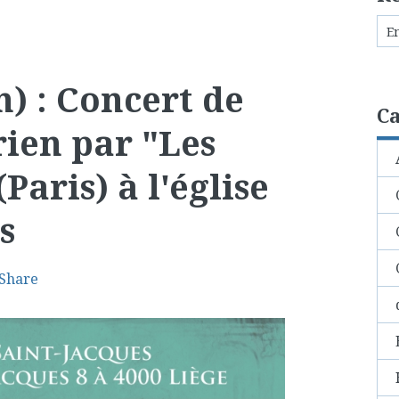
n) : Concert de
Ca
ien par "Les
Paris) à l'église
s
Share