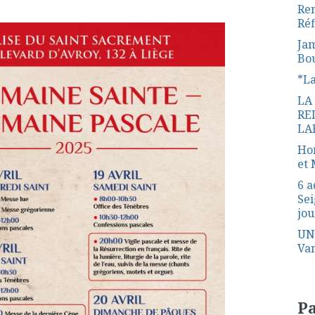
Ren
Réf
Jam
Bo
*L
LA
RE
LA
Hon
et 
6 a
Sei
jou
UN
Van
P