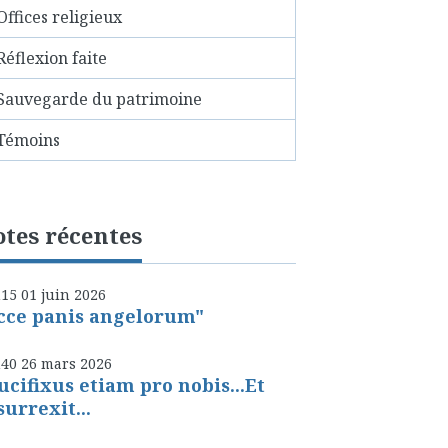
Offices religieux
Réflexion faite
Sauvegarde du patrimoine
Témoins
tes récentes
h15
01
juin 2026
cce panis angelorum"
h40
26
mars 2026
ucifixus etiam pro nobis...Et
surrexit...