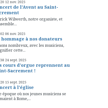
h20
12
nov. 2025
ncert de l'Avent au Saint-
crement
rick Wilwerth, notre organiste, et
nsemble...
h02
06
nov. 2025
 hommage à nos donateurs
ons nombreux, avec les musiciens,
nifier cette...
h38
24
sept. 2025
s cours d'orgue reprennent au
int-Sacrement !
h20
15
sept. 2025
ncert à l'église
 époque où nos jeunes musiciens se
maient à Rome,...