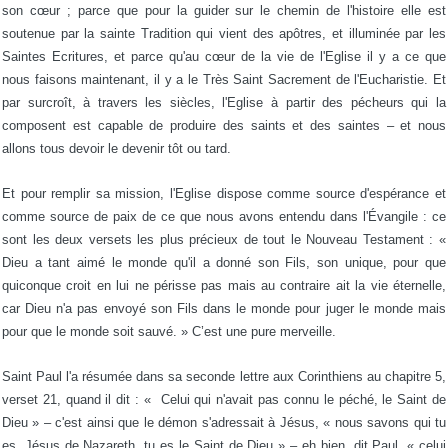
son cœur ; parce que pour la guider sur le chemin de l'histoire elle est
soutenue par la sainte Tradition qui vient des apôtres, et illuminée par les
Saintes Ecritures, et parce qu'au cœur de la vie de l'Eglise il y a ce que
nous faisons maintenant, il y a le Très Saint Sacrement de l'Eucharistie. Et
par surcroît, à travers les siècles, l'Eglise à partir des pécheurs qui la
composent est capable de produire des saints et des saintes – et nous
allons tous devoir le devenir tôt ou tard.
Et pour remplir sa mission, l'Eglise dispose comme source d'espérance et
comme source de paix de ce que nous avons entendu dans l'Évangile : ce
sont les deux versets les plus précieux de tout le Nouveau Testament : «
Dieu a tant aimé le monde qu'il a donné son Fils, son unique, pour que
quiconque croit en lui ne périsse pas mais au contraire ait la vie éternelle,
car Dieu n'a pas envoyé son Fils dans le monde pour juger le monde mais
pour que le monde soit sauvé. » C’est une pure merveille.
Saint Paul l'a résumée dans sa seconde lettre aux Corinthiens au chapitre 5,
verset 21, quand il dit : « Celui qui n'avait pas connu le péché, le Saint de
Dieu » – c'est ainsi que le démon s'adressait à Jésus, « nous savons qui tu
es, Jésus de Nazareth, tu es le Saint de Dieu » – eh bien, dit Paul, « celui