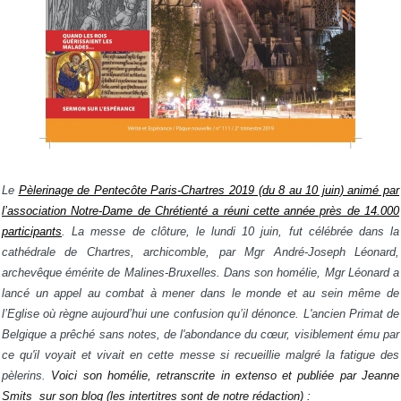
Le
Pèlerinage de Pentecôte Paris-Chartres 2019 (du 8 au 10 juin) animé par
l’association Notre-Dame de Chrétienté a réuni cette année près de 14.000
participants
. La messe de clôture, le lundi 10 juin, fut célébrée dans la
cathédrale de Chartres, archicomble, par Mgr André-Joseph Léonard,
archevêque émérite de Malines-Bruxelles.
Dans son homélie, Mgr Léonard a
lancé un appel au combat à mener dans le monde et au sein même de
l’Eglise où règne aujourd’hui une confusion qu’il dénonce.
L'ancien Primat de
Belgique a prêché sans notes, de l'abondance du cœur, visiblement ému par
ce qu'il voyait et vivait en cette messe si recueillie malgré la fatigue des
pèlerins.
Voici son homélie, retranscrite in extenso et publiée par Jeanne
Smits sur son blog (les intertitres sont de notre rédaction) :