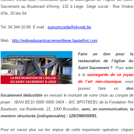
Sacrement au Boulevard d’Avroy, 132 à Liège.
Siège social
: Rue Vinâve
d’île, 20 bte 64.
Tel. 04.344.10.89. E-mail :
sursumcorda@skynet.be
.
Web :
http://eglisedusaintsacrementliege.hautetfort.com
Faire un don pour la
restauration de l’église
du
Saint Sacrement ?
Pour aider
à la
sauvegarde de ce joyau
de l’art néo-classique
, vous
pouvez faire un
don
fiscalement déductible
en versant le montant de votre choix au compte de
projet : IBAN BE10 0000 0000 0404 – BIC BPOTBEB1 de la Fondation Roi
Baudouin, rue Brederode, 21, 1000 Bruxelles,
avec, en communication, la
mention structurée (indispensable) : 128/2980/00091.
Pour en savoir plus sur les enjeux de cette importante opération, cliquez