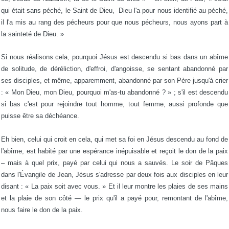
qui était sans péché, le Saint de Dieu, Dieu l'a pour nous identifié au péché,
il l'a mis au rang des pécheurs pour que nous pécheurs, nous ayons part à
la sainteté de Dieu. »
Si nous réalisons cela, pourquoi Jésus est descendu si bas dans un abîme
de solitude, de déréliction, d'effroi, d'angoisse, se sentant abandonné par
ses disciples, et même, apparemment, abandonné par son Père jusqu'à crier
: « Mon Dieu, mon Dieu, pourquoi m'as-tu abandonné ? » ; s'il est descendu
si bas c'est pour rejoindre tout homme, tout femme, aussi profonde que
puisse être sa déchéance.
Eh bien, celui qui croit en cela, qui met sa foi en Jésus descendu au fond de
l'abîme, est habité par une espérance inépuisable et reçoit le don de la paix
– mais à quel prix, payé par celui qui nous a sauvés. Le soir de Pâques
dans l'Évangile de Jean, Jésus s'adresse par deux fois aux disciples en leur
disant : « La paix soit avec vous. » Et il leur montre les plaies de ses mains
et la plaie de son côté — le prix qu'il a payé pour, remontant de l'abîme,
nous faire le don de la paix.