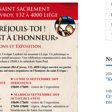
No
20
"E
14
Cr
re