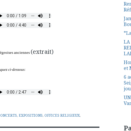
Ren
Réf
Jam
Bo
*L
LA
RE
(extrait)
LA
liégeoises anciennes
Hon
et 
iquez ci-dessous:
6 a
Sei
jou
UN
Van
CONCERTS
,
EXPOSITIONS
,
OFFICES RELIGIEUX
,
P