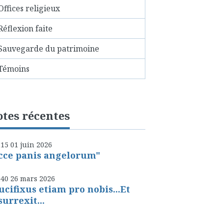
Offices religieux
Réflexion faite
Sauvegarde du patrimoine
Témoins
tes récentes
h15
01
juin 2026
cce panis angelorum"
h40
26
mars 2026
ucifixus etiam pro nobis...Et
surrexit...