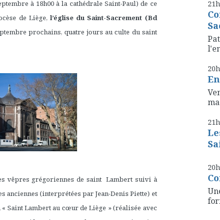
tembre à 18h00 à la cathédrale Saint-Paul) de ce
21
Co
iocèse de Liège,
l’église du Saint-Sacrement (Bd
Sa
ptembre prochains, quatre jours au culte du saint
Pat
l'e
20
En
Ven
mag
21
Le
Sa
20
Co
des vêpres grégoriennes de saint Lambert suivi à
Une
s anciennes (interprétées par Jean-Denis Piette) et
for
n « Saint Lambert au cœur de Liège » (réalisée avec