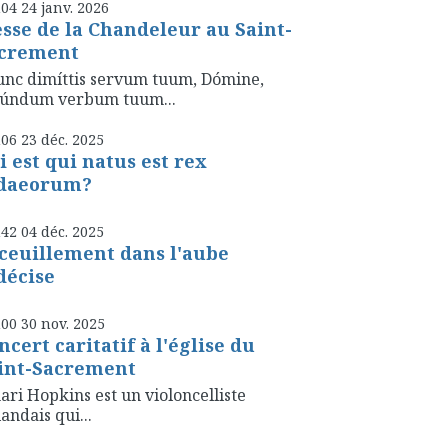
h04
24
janv. 2026
sse de la Chandeleur au Saint-
crement
nc dimíttis servum tuum, Dómine,
cúndum verbum tuum...
h06
23
déc. 2025
i est qui natus est rex
daeorum?
h42
04
déc. 2025
ceuillement dans l'aube
décise
h00
30
nov. 2025
ncert caritatif à l'église du
int-Sacrement
ari Hopkins est un violoncelliste
landais qui...