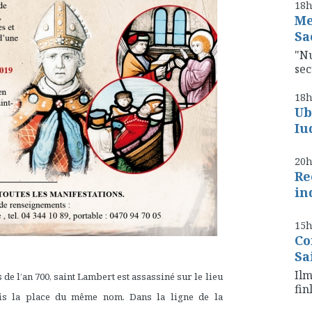
18
Me
Sa
"Nu
se
18
Ub
Iu
20
Re
in
15
Co
Sa
Ilm
de l’an 700, saint Lambert est assassiné sur le lieu
fin
uis la place du même nom. Dans la ligne de la