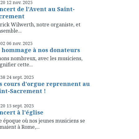
h20
12
nov. 2025
ncert de l'Avent au Saint-
crement
rick Wilwerth, notre organiste, et
nsemble...
h02
06
nov. 2025
 hommage à nos donateurs
ons nombreux, avec les musiciens,
nifier cette...
h38
24
sept. 2025
s cours d'orgue reprennent au
int-Sacrement !
h20
15
sept. 2025
ncert à l'église
 époque où nos jeunes musiciens se
maient à Rome,...