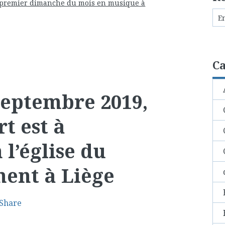
0, premier dimanche du mois en musique à
Ca
septembre 2019,
t est à
 l’église du
ment à Liège
Share