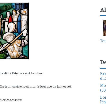
A
Tou
De
is de la Fête de saint Lambert
Bri
d'E
Mo
Christi nomine laetemur (séquence de la messe):
(63
Bon
quez ci dessous:
l'i