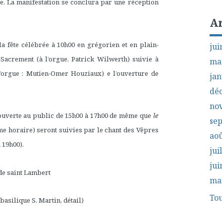
e. La manifestation se conclura par une réception
A
 la fête célébrée à 10h00 en grégorien et en plain-
jui
-Sacrement (à l’orgue, Patrick Wilwerth) suivie à
ma
’orgue : Mutien-Omer Houziaux) e l’ouverture de
jan
dé
no
a ouverte au public de 15h00 à 17h00 de même que
le
se
me horaire) seront suivies par le chant des Vêpres
aoû
 19h00).
jui
jui
de saint Lambert
ma
Tou
 basilique S. Martin, détail)