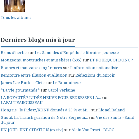
Tous les albums
Derniers blogs mis à jour
Brins d’herbe
sur
Les Sandales d'Empédocle librairie jeunesse
Mougeons, moutruches et muselières (635)
sur
ET POURQUOI DONC ?
Bonnes et mauvaises ingérences
sur
l'information nationaliste
Rencontre entre Illusion et Allusion
sur
Réflexions du Miroir
James Lee Burke : Clete
sur
Le Bouquineur
*La vie gourmande*
sur
Carré Verlaine
LA ROYAUTÉ ? L'IDÉE NEUVE POUR REDRESSER LA...
sur
LAFAUTEAROUSSEAU
Hongrie : le Fidesz/KDNP donnés à 23 % et Mi...
sur
Lionel Baland
6 août. La Transfiguration de Notre Seigneur...
sur
Vie des Saints - Saint
du jour
UN JOUR, UNE CITATION (cxxiv)
sur
Alain Van Praet - BLOG