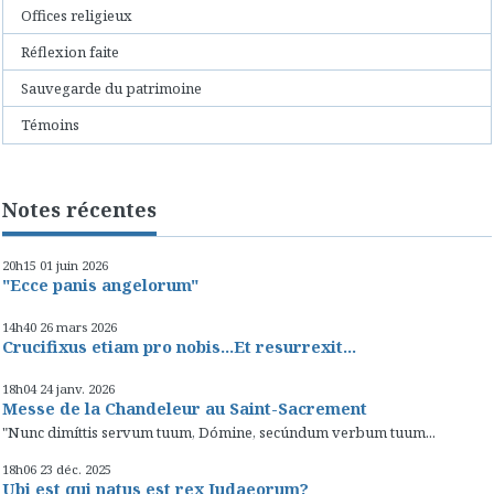
Offices religieux
Réflexion faite
Sauvegarde du patrimoine
Témoins
Notes récentes
20h15
01
juin 2026
"Ecce panis angelorum"
14h40
26
mars 2026
Crucifixus etiam pro nobis...Et resurrexit...
18h04
24
janv. 2026
Messe de la Chandeleur au Saint-Sacrement
"Nunc dimíttis servum tuum, Dómine, secúndum verbum tuum...
18h06
23
déc. 2025
Ubi est qui natus est rex Iudaeorum?