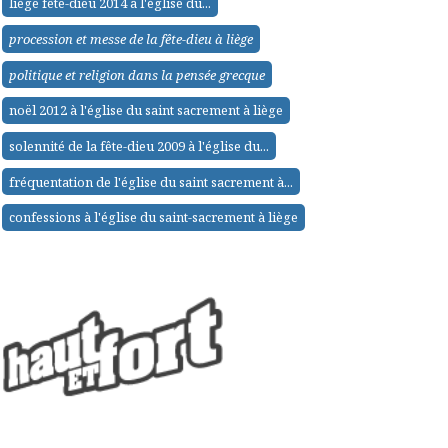
liège fête-dieu 2014 à l'église du...
procession et messe de la fête-dieu à liège
politique et religion dans la pensée grecque
noël 2012 à l'église du saint sacrement à liège
solennité de la fête-dieu 2009 à l'église du...
fréquentation de l'église du saint sacrement à...
confessions à l'église du saint-sacrement à liège