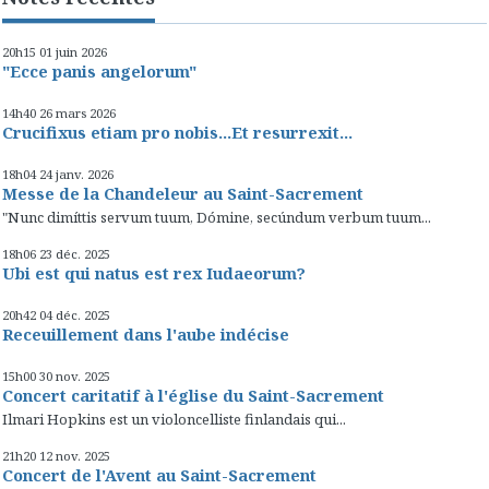
20h15
01
juin 2026
"Ecce panis angelorum"
14h40
26
mars 2026
Crucifixus etiam pro nobis...Et resurrexit...
18h04
24
janv. 2026
Messe de la Chandeleur au Saint-Sacrement
"Nunc dimíttis servum tuum, Dómine, secúndum verbum tuum...
18h06
23
déc. 2025
Ubi est qui natus est rex Iudaeorum?
20h42
04
déc. 2025
Receuillement dans l'aube indécise
15h00
30
nov. 2025
Concert caritatif à l'église du Saint-Sacrement
Ilmari Hopkins est un violoncelliste finlandais qui...
21h20
12
nov. 2025
Concert de l'Avent au Saint-Sacrement