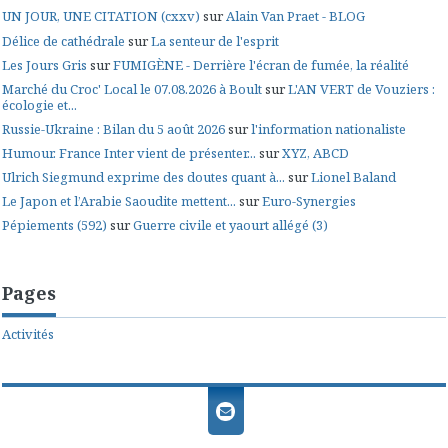
UN JOUR, UNE CITATION (cxxv)
sur
Alain Van Praet - BLOG
Délice de cathédrale
sur
La senteur de l'esprit
Les Jours Gris
sur
FUMIGÈNE - Derrière l'écran de fumée, la réalité
Marché du Croc' Local le 07.08.2026 à Boult
sur
L'AN VERT de Vouziers :
écologie et...
Russie-Ukraine : Bilan du 5 août 2026
sur
l'information nationaliste
Humour. France Inter vient de présenter...
sur
XYZ, ABCD
Ulrich Siegmund exprime des doutes quant à...
sur
Lionel Baland
Le Japon et l’Arabie Saoudite mettent...
sur
Euro-Synergies
Pépiements (592)
sur
Guerre civile et yaourt allégé (3)
Pages
Activités