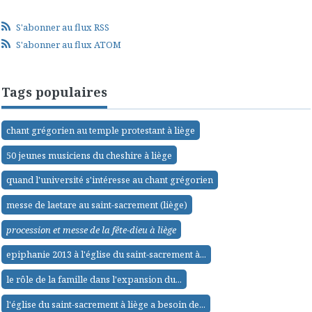
S'abonner au flux RSS
S'abonner au flux ATOM
Tags populaires
chant grégorien au temple protestant à liège
50 jeunes musiciens du cheshire à liège
quand l'université s'intéresse au chant grégorien
messe de laetare au saint-sacrement (liège)
procession et messe de la fête-dieu à liège
epiphanie 2013 à l'église du saint-sacrement à...
le rôle de la famille dans l'expansion du...
l'église du saint-sacrement à liège a besoin de...