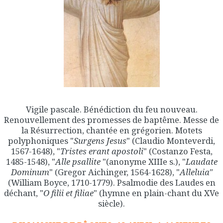
Vigile pascale. Bénédiction du feu nouveau.
Renouvellement des promesses de baptême. Messe de
la Résurrection, chantée en grégorien. Motets
polyphoniques "
Surgens Jesus
" (Claudio Monteverdi,
1567-1648), "
Tristes erant apostoli
" (Costanzo Festa,
1485-1548), "
Alle psallite
"(anonyme XIIIe s.), "
Laudate
Dominum
" (Gregor Aichinger, 1564-1628), "
Alleluia"
(William Boyce, 1710-1779). Psalmodie des Laudes en
déchant, "
O filii et filiae
" (hymne en plain-chant du XVe
siècle).