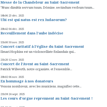
Messe de la Chandeleur au Saint-Sacrement
"Nunc dimíttis servum tuum, Dómine, secúndum verbum tuum...
18h06
23
déc. 2025
Ubi est qui natus est rex Iudaeorum?
20h42
04
déc. 2025
Receuillement dans l'aube indécise
15h00
30
nov. 2025
Concert caritatif à l'église du Saint-Sacrement
Ilmari Hopkins est un violoncelliste finlandais qui...
21h20
12
nov. 2025
Concert de l'Avent au Saint-Sacrement
Patrick Wilwerth, notre organiste, et l'ensemble...
20h02
06
nov. 2025
En hommage à nos donateurs
Venons nombreux, avec les musiciens, magnifier cette...
21h38
24
sept. 2025
Les cours d'orgue reprennent au Saint-Sacrement !