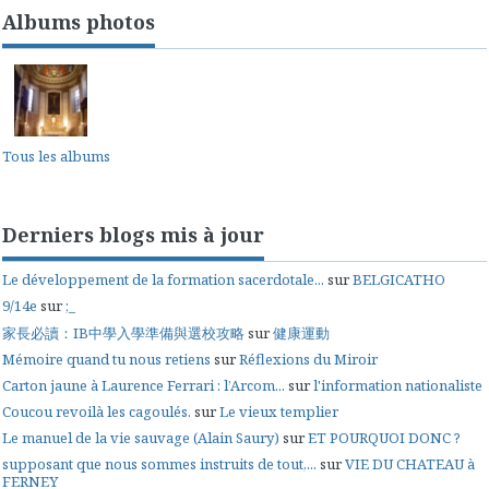
Albums photos
Tous les albums
Derniers blogs mis à jour
Le développement de la formation sacerdotale...
sur
BELGICATHO
9/14e
sur
;_
家長必讀：IB中學入學準備與選校攻略
sur
健康運動
Mémoire quand tu nous retiens
sur
Réflexions du Miroir
Carton jaune à Laurence Ferrari : l’Arcom...
sur
l'information nationaliste
Coucou revoilà les cagoulés.
sur
Le vieux templier
Le manuel de la vie sauvage (Alain Saury)
sur
ET POURQUOI DONC ?
supposant que nous sommes instruits de tout,...
sur
VIE DU CHATEAU à
FERNEY