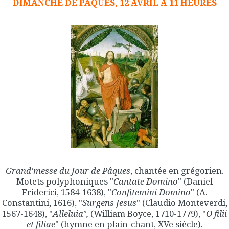
DIMANCHE DE PÂQUES, 12 AVRIL A 11 HEURES
Grand'messe du Jour de Pâques
, chantée en grégorien.
Motets polyphoniques "
Cantate Domino
" (Daniel
Friderici, 1584-1638), "
Confitemini Domino
" (A.
Constantini, 1616), "
Surgens Jesus
" (Claudio Monteverdi,
1567-1648), "
Alleluia",
(William Boyce, 1710-1779), "
O filii
et
filiae
" (hymne en plain-chant, XVe siècle).