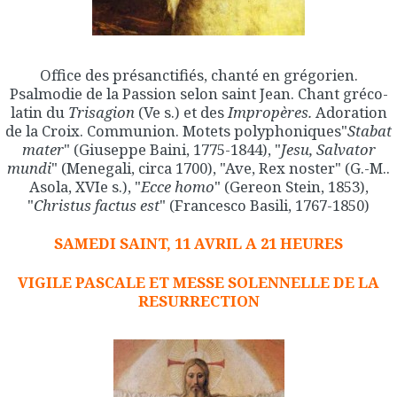
Office des présanctifiés, chanté en grégorien.
Psalmodie de la Passion selon saint Jean. Chant gréco-
latin du
Trisagion
(Ve s.) et des
Impropères.
Adoration
de la Croix. Communion. Motets polyphoniques"
Stabat
mater
" (Giuseppe Baini, 1775-1844), "
Jesu, Salvator
mundi
" (Menegali, circa 1700), "Ave, Rex noster" (G.-M..
Asola, XVIe s.), "
Ecce homo
" (Gereon Stein, 1853),
"
Christus factus est
" (Francesco Basili, 1767-1850)
SAMEDI SAINT, 11 AVRIL A 21 HEURES
VIGILE PASCALE ET MESSE SOLENNELLE DE LA
RESURRECTION