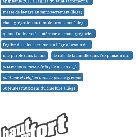
epiphanie 2013 à l'église du saint-sacrement à...
messe de laetare au saint-sacrement (liège)
chant grégorien au temple protestant à liège
quand l'université s'intéresse au chant grégorien
l'église du saint-sacrement à liège a besoin de...
une parole dans la nuit
le rôle de la famille dans l'expansion du...
procession et messe de la fête-dieu à liège
politique et religion dans la pensée grecque
50 jeunes musiciens du cheshire à liège