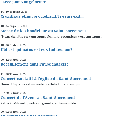
"Ecce panis angelorum"
14h40
26
mars 2026
Crucifixus etiam pro nobis...Et resurrexit...
18h04
24
janv. 2026
Messe de la Chandeleur au Saint-Sacrement
"Nunc dimíttis servum tuum, Dómine, secúndum verbum tuum...
18h06
23
déc. 2025
Ubi est qui natus est rex Iudaeorum?
20h42
04
déc. 2025
Receuillement dans l'aube indécise
15h00
30
nov. 2025
Concert caritatif à l'église du Saint-Sacrement
Ilmari Hopkins est un violoncelliste finlandais qui...
21h20
12
nov. 2025
Concert de l'Avent au Saint-Sacrement
Patrick Wilwerth, notre organiste, et l'ensemble...
20h02
06
nov. 2025
En hommage à nos donateurs