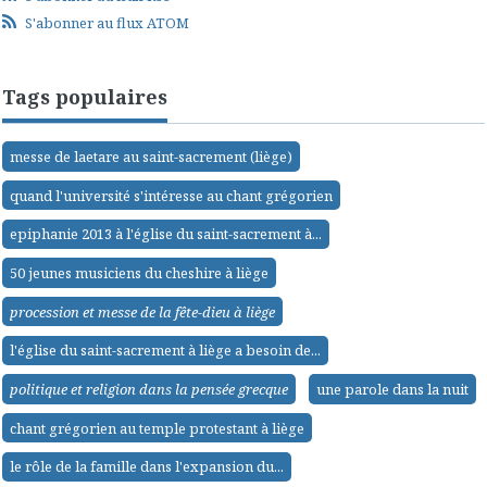
S'abonner au flux ATOM
Tags populaires
messe de laetare au saint-sacrement (liège)
quand l'université s'intéresse au chant grégorien
epiphanie 2013 à l'église du saint-sacrement à...
50 jeunes musiciens du cheshire à liège
procession et messe de la fête-dieu à liège
l'église du saint-sacrement à liège a besoin de...
politique et religion dans la pensée grecque
une parole dans la nuit
chant grégorien au temple protestant à liège
le rôle de la famille dans l'expansion du...