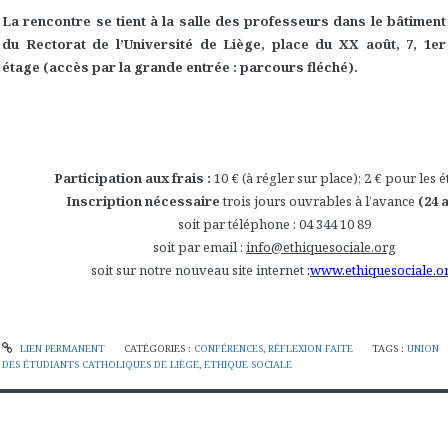
La rencontre se tient à la salle des professeurs dans le bâtiment
du Rectorat de l’Université de Liège, place du XX août, 7, 1er
étage (accès par la grande entrée : parcours fléché).
Participation aux frais :
10 € (à régler sur place); 2 € pour les 
Inscription nécessaire
trois jours ouvrables à l’avance
(24 a
soit par téléphone : 04 344 10 89
soit par email :
info@ethiquesociale.org
soit sur notre nouveau site internet
:
www.ethiquesociale.o
LIEN PERMANENT
CATÉGORIES :
CONFÉRENCES
,
RÉFLEXION FAITE
TAGS :
UNION
DES ÉTUDIANTS CATHOLIQUES DE LIÈGE
,
ETHIQUE SOCIALE