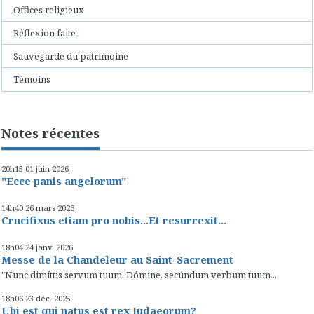
Offices religieux
Réflexion faite
Sauvegarde du patrimoine
Témoins
Notes récentes
20h15
01
juin 2026
"Ecce panis angelorum"
14h40
26
mars 2026
Crucifixus etiam pro nobis...Et resurrexit...
18h04
24
janv. 2026
Messe de la Chandeleur au Saint-Sacrement
"Nunc dimíttis servum tuum, Dómine, secúndum verbum tuum...
18h06
23
déc. 2025
Ubi est qui natus est rex Iudaeorum?