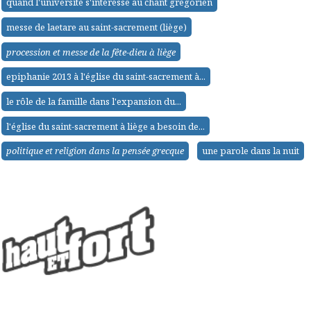
quand l'université s'intéresse au chant grégorien
messe de laetare au saint-sacrement (liège)
procession et messe de la fête-dieu à liège
epiphanie 2013 à l'église du saint-sacrement à...
le rôle de la famille dans l'expansion du...
l'église du saint-sacrement à liège a besoin de...
politique et religion dans la pensée grecque
une parole dans la nuit