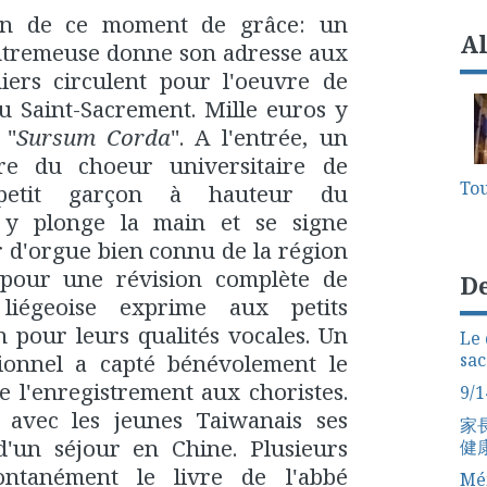
son de ce moment de grâce: un
A
Outremeuse donne son adresse aux
iers circulent pour l'oeuvre de
du Saint-Sacrement. Mille euros y
 "
Sursum Corda
". A l'entrée, un
re du choeur universitaire de
Tou
petit garçon à hauteur du
t y plonge la main et se signe
 d'orgue bien connu de la région
 pour une révision complète de
De
 liégeoise exprime aux petits
 pour leurs qualités vocales. Un
Le 
ionnel a capté bénévolement le
sac
e l'enregistrement aux choristes.
9/1
 avec les jeunes Taiwanais ses
家
 d'un séjour en Chine. Plusieurs
健
ontanément le livre de l'abbé
Mém