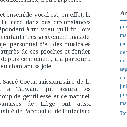
A
t ensemble vocal est, en effet, le
 l'a créé dans des circonstances
jui
épondant à un voeu qu'il fit lors
ma
es enfants très gravement malade.
ojet personnel d'études musicales
jan
 auprès de ses proches et fonder
dé
t depuis ce moment, il a parcouru
no
en chantant sa joie.
se
aoû
u Sacré-Coeur, missionnaire de la
jui
n à Taiwan, qui assura les
jui
up de gentillesse et de naturel.
iwanaises de Liège ont aussi
ma
ualité de l'accueil et de l'interface
Tou