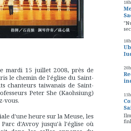
18
Me
Sa
"Nu
se
18
Ub
Iu
20
le mardi 15 juillet 2008, près de
Re
is le chemin de l'église du Saint-
in
ts chanteurs taiwanais de Saint-
professeurs Peter She (Kaohsiung)
15
z-vous.
Co
Sa
ale d'une heure sur la Meuse, les
Ilm
fin
 Parc d'Avroy jusqu'à l'église où