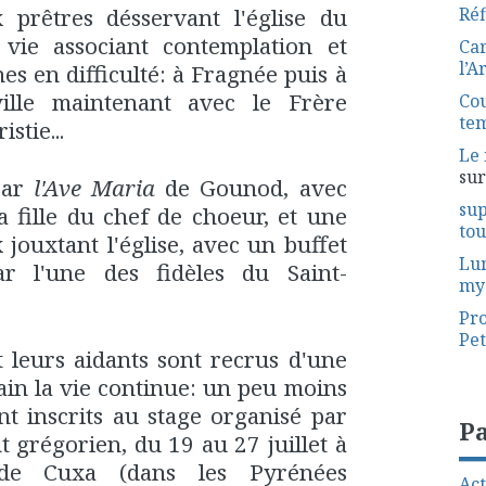
prêtres désservant l'église du
Réf
 vie associant contemplation et
Car
l’A
es en difficulté: à Fragnée puis à
ille maintenant avec le Frère
Cou
te
stie...
Le 
su
 par
l'Ave Maria
de Gounod, avec
sup
la fille du chef de choeur, et une
tout
 jouxtant l'église, avec un buffet
Lu
r l'une des fidèles du Saint-
my
Pro
Pet
t leurs aidants sont recrus d'une
ain la vie continue: un peu moins
nt inscrits au stage organisé par
P
 grégorien, du 19 au 27 juillet à
l de Cuxa (dans les Pyrénées
Act