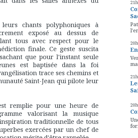
ait dans les salles annexes du
21
Co
Sa
 leurs chants polyphoniques à
Pat
l'e
Sacrement exposé au dessus de
llant tous avec respect pour le
20
diction finale. Ce geste suscita
En
 sachant que pour l'instant seule
Ven
unes est baptisée dans la foi
mag
vangélisation trace ses chemins et
21
munauté Saint-Jean qui pilote leur
Le
Sa
'est remplie pour une heure de
20
Co
gramme valorisant la musique
Une
inspiration traditionnelle de tous
for
 superbes exercées par un chef de
ocation mérite d'être rappelée.