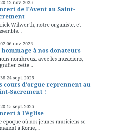
h20
12
nov. 2025
ncert de l'Avent au Saint-
crement
rick Wilwerth, notre organiste, et
nsemble...
h02
06
nov. 2025
 hommage à nos donateurs
ons nombreux, avec les musiciens,
nifier cette...
h38
24
sept. 2025
s cours d'orgue reprennent au
int-Sacrement !
h20
15
sept. 2025
ncert à l'église
 époque où nos jeunes musiciens se
maient à Rome,...