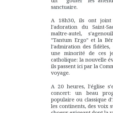
un " goûter" les attend
sanctuaire.
A 18h30, ils ont joint
l'adoration du Saint-
maître-autel, s'agenoui
"Tantum Ergo" et la Béné
l'admiration des fidèles,
une minorité de ces je
catholique: la nouvelle é
ils passent ici par la Com
voyage.
A 20 heures, l'église s
concert: un beau pro
populaire ou classique d'
les continents, des voix
choeur exigeant dont la v