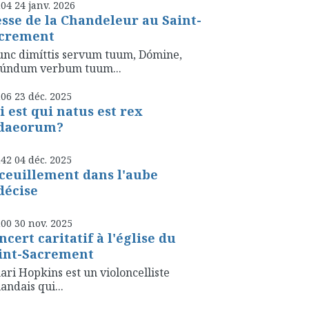
h04
24
janv. 2026
sse de la Chandeleur au Saint-
crement
nc dimíttis servum tuum, Dómine,
cúndum verbum tuum...
h06
23
déc. 2025
i est qui natus est rex
daeorum?
h42
04
déc. 2025
ceuillement dans l'aube
décise
h00
30
nov. 2025
ncert caritatif à l'église du
int-Sacrement
ari Hopkins est un violoncelliste
landais qui...