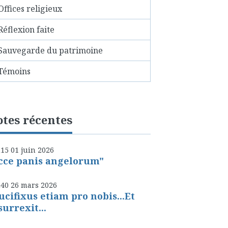
Offices religieux
Réflexion faite
Sauvegarde du patrimoine
Témoins
tes récentes
h15
01
juin 2026
cce panis angelorum"
h40
26
mars 2026
ucifixus etiam pro nobis...Et
surrexit...