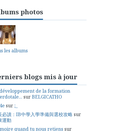
lbums photos
s les albums
rniers blogs mis à jour
développement de la formation
erdotale...
sur
BELGICATHO
4e
sur
;_
長必讀：IB中學入學準備與選校攻略
sur
康運動
oire quand tu nous retiens
sur