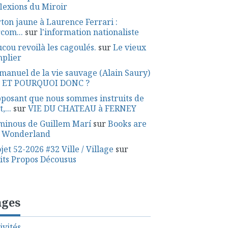
lexions du Miroir
ton jaune à Laurence Ferrari :
rcom...
sur
l'information nationaliste
cou revoilà les cagoulés.
sur
Le vieux
mplier
manuel de la vie sauvage (Alain Saury)
r
ET POURQUOI DONC ?
posant que nous sommes instruits de
,...
sur
VIE DU CHATEAU à FERNEY
minous de Guillem Marí
sur
Books are
 Wonderland
jet 52-2026 #32 Ville / Village
sur
its Propos Décousus
ages
ivités