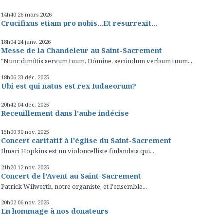
14h40
26
mars 2026
Crucifixus etiam pro nobis...Et resurrexit...
18h04
24
janv. 2026
Messe de la Chandeleur au Saint-Sacrement
"Nunc dimíttis servum tuum, Dómine, secúndum verbum tuum...
18h06
23
déc. 2025
Ubi est qui natus est rex Iudaeorum?
20h42
04
déc. 2025
Receuillement dans l'aube indécise
15h00
30
nov. 2025
Concert caritatif à l'église du Saint-Sacrement
Ilmari Hopkins est un violoncelliste finlandais qui...
21h20
12
nov. 2025
Concert de l'Avent au Saint-Sacrement
Patrick Wilwerth, notre organiste, et l'ensemble...
20h02
06
nov. 2025
En hommage à nos donateurs