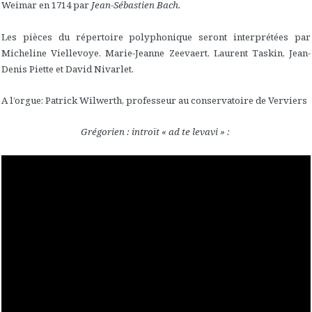
Weimar en 1714 par
Jean-Sébastien Bach.
Les pièces du répertoire polyphonique seront interprétées par
Micheline Viellevoye, Marie-Jeanne Zeevaert, Laurent Taskin, Jean-
Denis Piette et David Nivarlet.
A l’orgue: Patrick Wilwerth, professeur au conservatoire de Verviers
Grégorien : introït « ad te levavi » :