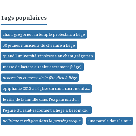
Tags populaires
chant grégorien au temple protestant à liège
50 jeunes musiciens du cheshire à liège
quand l'université s'intéresse au chant grégorien
messe de laetare au saint-sacrement (liège)
procession et messe de la fête-dieu à liège
epiphanie 2013 à l'église du saint-sacrement à...
le rôle de la famille dans l'expansion du...
l'église du saint-sacrement à liège a besoin de...
politique et religion dans la pensée grecque
une parole dans la nuit