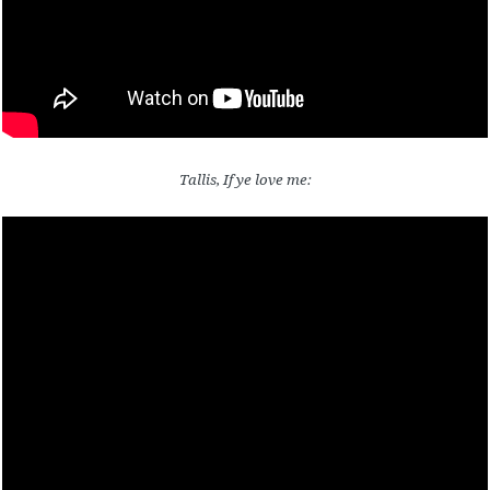
Tallis, If ye love me: