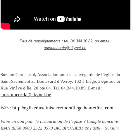
Plus de renseignements : tel
.
04 344 10 89 ou email :
sursumcorda@skynet.be
________________
Sursum Corda asbl, Association pour la sauvegarde de l’église du
Saint-Sacrement au Boulevard d’Avroy, 132 à Liège.
Siège social
:
Rue Vinâve d’île, 20 bte 64. Tel. 04.344.10.89. E-mail :
sursumcorda@skynet.be
.
http://eglisedusaintsacrementliege.hautetfort.com
Web :
Faire un don pour la restauration de l’église ? Compte bancaire :
IBAN BE58 0003 2522 9579 BIC BPOTBEB1 de l’asbl « Sursum