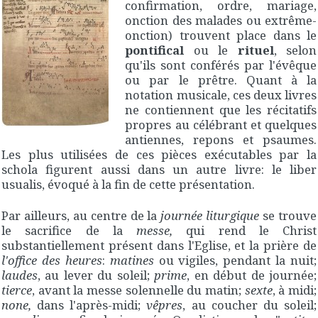
confirmation, ordre, mariage,
onction des malades ou extrême-
onction) trouvent place dans le
pontifical
ou le
rituel
, selon
qu'ils sont conférés par l'évêque
ou par le prêtre. Quant à la
notation musicale, ces deux livres
ne contiennent que les récitatifs
propres au célébrant et quelques
antiennes, repons et psaumes.
Les plus utilisées de ces pièces exécutables par la
schola figurent aussi dans un autre livre: le liber
usualis, évoqué à la fin de cette présentation.
Par ailleurs, au centre de la
journée liturgique
se trouve
le sacrifice de la
messe,
qui rend le Christ
substantiellement présent dans l'Eglise, et la prière de
l'office des heures
:
matines
ou vigiles, pendant la nuit;
laudes
, au lever du soleil;
prime
, en début de journée;
tierce
, avant la messe solennelle du matin;
sexte
, à midi;
none,
dans l'après-midi;
vêpres
, au coucher du soleil;