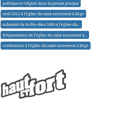
politique et religion dans la pensée grecque
noël 2012 à l'église du saint sacrement à liège
solennité de la fête-dieu 2009 à l'église du...
fréquentation de l'église du saint sacrement à...
confessions à l'église du saint-sacrement à liège