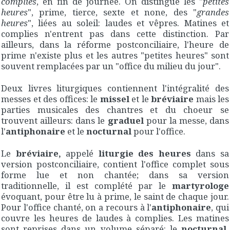
complies
, en fin de journée. On distingue les "
petites
heures
", prime, tierce, sexte et none, des "
grandes
heures
", liées au soleil: laudes et vêpres. Matines et
complies n'entrent pas dans cette distinction. Par
ailleurs, dans la réforme postconciliaire, l'heure de
prime n'existe plus et les autres "petites heures" sont
souvent remplacées par un "office du milieu du jour".
Deux livres liturgiques contiennent l'intégralité des
messes et des offices: le
missel
et le
bréviaire
mais les
parties musicales des chantres et du choeur se
trouvent ailleurs: dans le
graduel
pour la messe, dans
l'
antiphonaire
et le
nocturnal
pour l'office.
Le
bréviaire,
appelé
liturgie des heures
dans sa
version postconciliaire, contient l'office complet sous
forme lue et non chantée; dans sa version
traditionnelle, il est complété par le
martyrologe
évoquant, pour être lu à prime, le saint de chaque jour.
Pour l'office chanté, on a recours à l'
antiphonaire
, qui
couvre les heures de laudes à complies. Les matines
sont reprises dans un volume séparé: le
nocturnal.