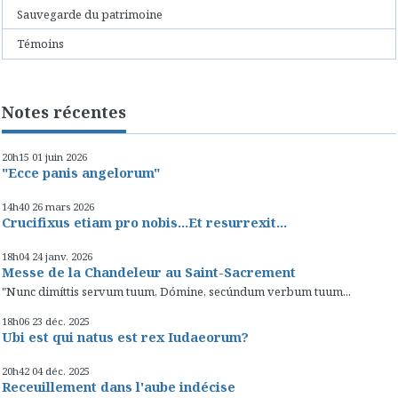
Sauvegarde du patrimoine
Témoins
Notes récentes
20h15
01
juin 2026
"Ecce panis angelorum"
14h40
26
mars 2026
Crucifixus etiam pro nobis...Et resurrexit...
18h04
24
janv. 2026
Messe de la Chandeleur au Saint-Sacrement
"Nunc dimíttis servum tuum, Dómine, secúndum verbum tuum...
18h06
23
déc. 2025
Ubi est qui natus est rex Iudaeorum?
20h42
04
déc. 2025
Receuillement dans l'aube indécise