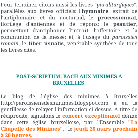
Pour terminer, citons aussi les livres "
paraliturgiques
",
parallèles aux livres officiels: l'
hymnaire
, extrait de
l'antiphonaire et du nocturnal; le
processionnal,
florilège d'antiennes et de répons; le
psautier
,
permettant d'antiphoner l'introït, l'offertoire et la
communion de la messe; et, à l'usage du
paroissien
romain
, le
liber usualis
, vénérable synthèse de tous
les livres cités.
POST-SCRIPTUM: BACH AUX MINIMES A
BRUXELLES
Le blog de l'église des minimes à Bruxelles
http://paroissiensdesminimes.blogspot.com
a eu la
gentillesse de relayer l'information ci-dessus. A titre de
réciprocité, signalons le
concert exceptionnel
donné
dans cette église bruxelloise, par l'Ensemble
"La
Chapelle des
Minimes",
le
jeudi 26 mars prochain
à 20 heures.