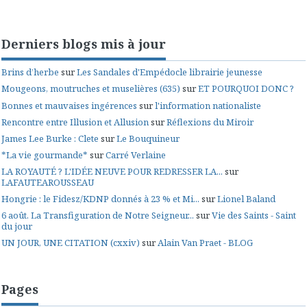
Derniers blogs mis à jour
Brins d’herbe
sur
Les Sandales d'Empédocle librairie jeunesse
Mougeons, moutruches et muselières (635)
sur
ET POURQUOI DONC ?
Bonnes et mauvaises ingérences
sur
l'information nationaliste
Rencontre entre Illusion et Allusion
sur
Réflexions du Miroir
James Lee Burke : Clete
sur
Le Bouquineur
*La vie gourmande*
sur
Carré Verlaine
LA ROYAUTÉ ? L'IDÉE NEUVE POUR REDRESSER LA...
sur
LAFAUTEAROUSSEAU
Hongrie : le Fidesz/KDNP donnés à 23 % et Mi...
sur
Lionel Baland
6 août. La Transfiguration de Notre Seigneur...
sur
Vie des Saints - Saint
du jour
UN JOUR, UNE CITATION (cxxiv)
sur
Alain Van Praet - BLOG
Pages