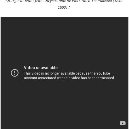
Liturgie de saint Jean Chrysostome de Piotr-Illich Tchaïkovski (1840-
:
1893)