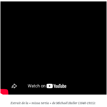
Extrait de la « missa tertia » de Michaël Haller (1840-1915):