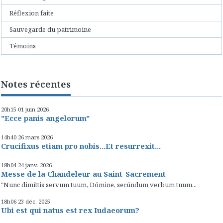
Réflexion faite
Sauvegarde du patrimoine
Témoins
Notes récentes
20h15
01
juin 2026
"Ecce panis angelorum"
14h40
26
mars 2026
Crucifixus etiam pro nobis...Et resurrexit...
18h04
24
janv. 2026
Messe de la Chandeleur au Saint-Sacrement
"Nunc dimíttis servum tuum, Dómine, secúndum verbum tuum...
18h06
23
déc. 2025
Ubi est qui natus est rex Iudaeorum?