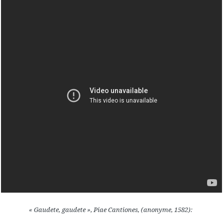
« Gaudete, gaudete », Piae Cantiones, (anonyme, 1582):