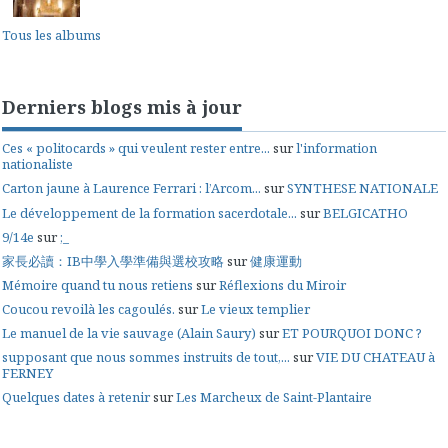
Tous les albums
Derniers blogs mis à jour
Ces « politocards » qui veulent rester entre...
sur
l'information
nationaliste
Carton jaune à Laurence Ferrari : l’Arcom...
sur
SYNTHESE NATIONALE
Le développement de la formation sacerdotale...
sur
BELGICATHO
9/14e
sur
;_
家長必讀：IB中學入學準備與選校攻略
sur
健康運動
Mémoire quand tu nous retiens
sur
Réflexions du Miroir
Coucou revoilà les cagoulés.
sur
Le vieux templier
Le manuel de la vie sauvage (Alain Saury)
sur
ET POURQUOI DONC ?
supposant que nous sommes instruits de tout,...
sur
VIE DU CHATEAU à
FERNEY
Quelques dates à retenir
sur
Les Marcheux de Saint-Plantaire